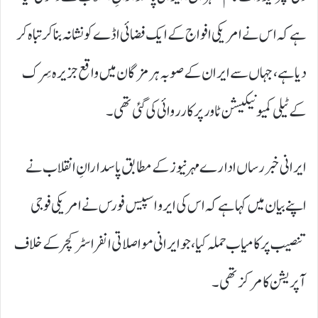
ہے کہ اس نے امریکی افواج کے ایک فضائی اڈے کو نشانہ بنا کر تباہ کر
دیا ہے، جہاں سے ایران کے صوبہ ہرمزگان میں واقع جزیرہ سِرک
کے ٹیلی کمیونیکیشن ٹاور پر کارروائی کی گئی تھی۔
ایرانی خبر رساں ادارے مہر نیوز کے مطابق پاسدارانِ انقلاب نے
اپنے بیان میں کہا ہے کہ اس کی ایرو اسپیس فورس نے امریکی فوجی
تنصیب پر کامیاب حملہ کیا، جو ایرانی مواصلاتی انفراسٹرکچر کے خلاف
آپریشن کا مرکز تھی۔