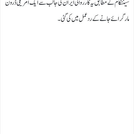
سینٹکام کے مطابق یہ کارروائی ایران کی جانب سے ایک امریکی ڈرون
مار گرائے جانے کے ردعمل میں کی گئی۔