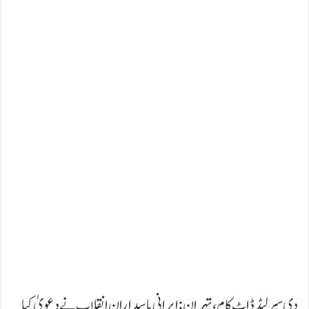
دی سپرلیڈ ڈاٹ کام ، تہران : ایرانی پاسدارانِ انقلاب نے دعویٰ کیا