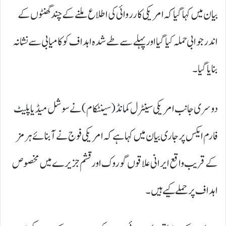
بیان میں کہا گیا کہ امریکی کارروائی کی اطلاع ملنے کے چند گھنٹوں کے
اندر جوابی حملہ کیا گیا اور پہلے سے طے شدہ اہداف کو کامیابی سے نشانہ
بنایا گیا۔
دوسری جانب امریکی سینٹرل کمانڈ (سینٹکام) نے سوشل میڈیا پلیٹ
فارم ایکس پر جاری بیان میں کہا ہے کہ امریکی فوج نے آبنائے ہرمز
کے قریب واقع ایرانی علاقوں گوروک اور قشم جزیرے میں مخصوص
اہداف پر حملے کیے ہیں۔