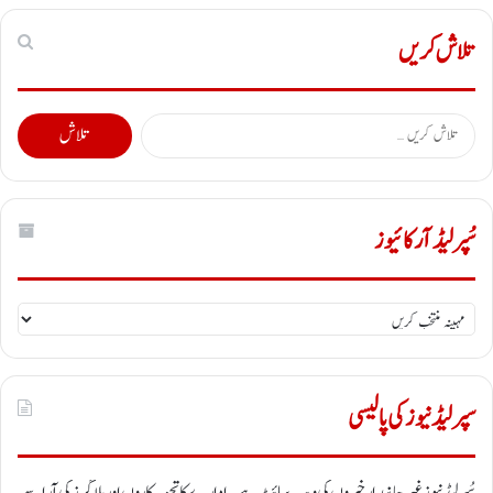
تلاش کریں
تلاش
کریں
برائے:
سُپر لیڈ آرکائیوز
سُپر
لیڈ
آرکائیوز
سپر لیڈ نیوز کی پالیسی
سُپر لیڈ نیوز غیر جانبدار خبروں کی ویب سائٹ ہے ۔ ادارے کا تجزیہ کاروں اور بلاگرز کی آرا سے