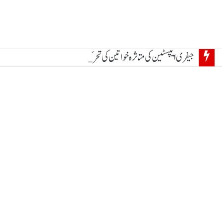
جیفری ایپسٹین کی متاثرہ خواتین کی تحریک جاری ، تقریب میں بڑے مطالبات