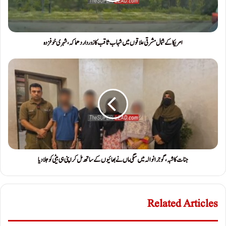
امریکا کے شمال مشرقی علاقوں میں شہاب ثاقب کا زوردار دھماکہ، شہری خوفزدہ
جنات کا شبہ ، گوجرانوالہ میں سگی ماں نے بھائیوں کے ساتھ مل کر اپنی ہی بیٹی کو جلا دیا
Related Articles