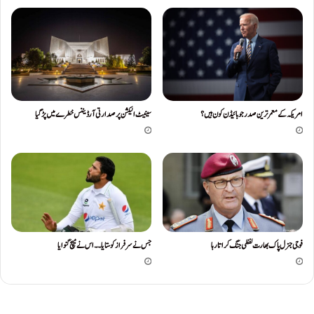
سینیٹ الیکشن پرصدارتی آرڈیننس خطرے میں پڑگیا
امریکہ کےمعمرترین صدرجوبائیڈن کون ہیں ؟
فوجی جنرل پاک بھارت لفظی جنگ کراتا رہا
جس نے سرفراز کو ستایا۔۔اس نے میچ گنوایا