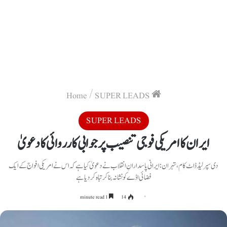
/
SUPER LEADS
Home
SUPER LEADS
ایران کا امریکی فوجی تنصیب پر جوابی کارروائی کا دعویٰ
دی سپرلیڈ ڈاٹ کام ، تہران : ایرانی پاسدارانِ انقلاب نے دعویٰ کیا ہے کہ اس نے امریکی افواج کے ایک
فضائی اڈے کو نشانہ بنا کر تباہ کر دیا ہے
1 minute read
14