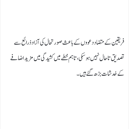
فریقین کے متضاد دعووں کے باعث صورتحال کی آزاد ذرائع سے
تصدیق تاحال نہیں ہو سکی، تاہم خطے میں کشیدگی میں مزید اضافے
کے خدشات بڑھ گئے ہیں۔