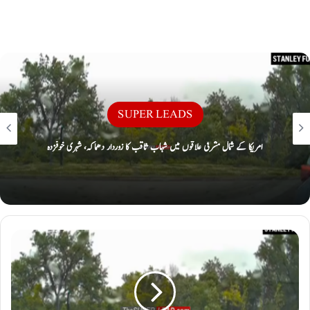
SUPER LEADS
امریکا کے شمال مشرقی علاقوں میں شہاب ثاقب کا زوردار دھماکہ، شہری خوفزدہ