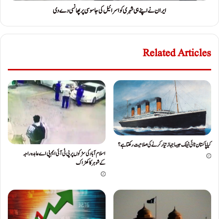
ایران نے اپنے ہی شہری کو اسرائیل کی جاسوسی پر پھانسی دے دی
Related Articles
کیا پاکستان ٹائی ٹینک جیسا جہاز تیار کرنے کی صلاحیت رکھتا ہے ؟
اسلام آباد کی سڑکوں پرپی ٹی آئی ایم پی اے عابدہ راجہ
کےشوہرکاکھڑاک