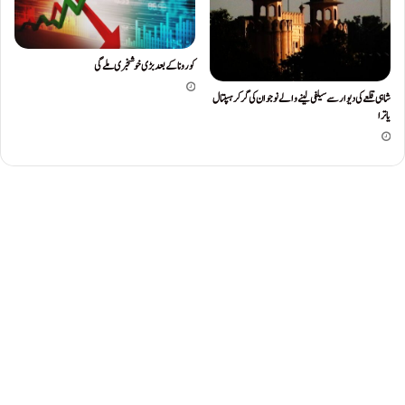
کوروناکےبعدبڑی خوشخبری ملےگی
شاہی قلعےکی دیوارسےسیلفی لینےوالے نوجوان کی گرکرہسپتال
یاترا