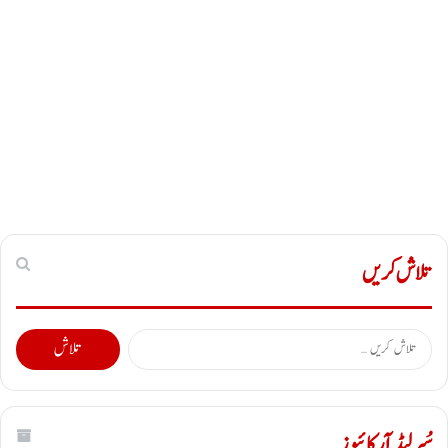
تلاش کریں
تلاش
کریں
برائے:
سُپر لیڈ آرکائیوز