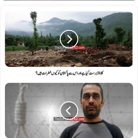
کلاؤڈ برسٹ کیا ہے اور اس سے پاکستان کو کیوں خطرات ہیں ؟