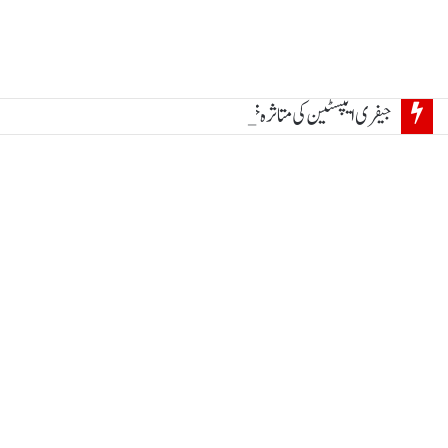
جیفری ایپسٹین کی متاثرہ خواتین کی تحریک جاری ، تقریب میں بڑے مطالبات