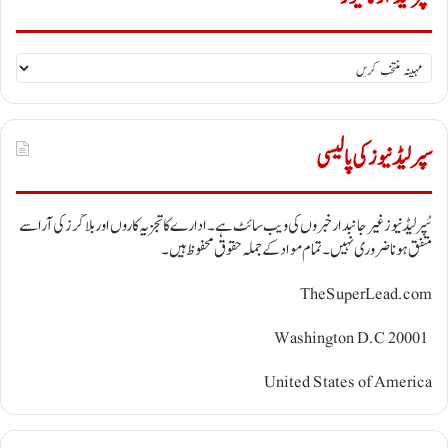
سُپر
لیڈ
آرکائیوز
سپر لیڈ نیوز کی پالیسی
سُپر لیڈ نیوز غیر جانبدار خبروں کی ویب سائٹ ہے ۔ ادارے کا تجزیہ کاروں اور بلاگرز کی آرا سے
متفق ہونا ضروری نہیں ۔ تمام مواد کے جملہ حقوق محفوظ ہیں ۔
TheSuperLead.com
Washington D.C 20001
United States of America