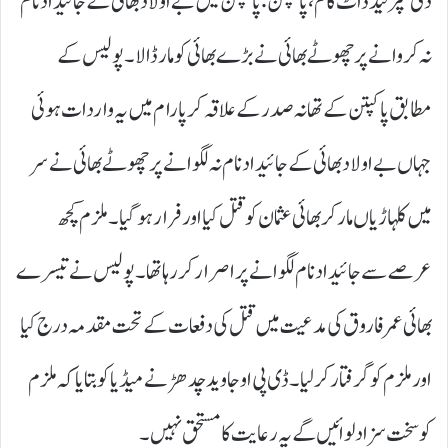
دی سپرلیڈ ڈاٹ کام ،پاکپتن :پاکپتن میں بے اولاد بھائی کے جائیداد نام
نہ کروانے پر چھوٹے بھائی نے بڑے بھائی کو مار ڈالا ۔ پولیس کے
مطابق پاکپتن کے تھانہ صدر کے علاقہ کرپا رام میں یہ واردات ہوئی
جہاں بے اولاد بھائی کے جائیداد نام نہ لگوانے پر چھوٹے بھائی نے سر
میں کلہاڑیاں مارکر بھائی عثمان کوقتل کیا اور فرار ہو گیا ۔ ملزم کچھ
عرصے سے جائیداد نام لگوانے پر اصرار کر رہا تھا ۔ پولیس نے تیسرے
بھائی عمر فاروق کی مدعیت میں قتل کی دفعات کے تحت مقدمہ درج کیا
اور ملزم کو گرفتار کرلیا۔ ڈی پی او جاوید چدھڑ نے میڈیا کو بتایا کہ ملزم
کو سخت سزا دلوائیں گے یہ رعایت کا مستحق نہیں ۔