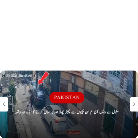
PAKISTAN
سکول سے واپس آتی کم سن بچیوں سے چھیڑ چھاڑ اور ہراساں کرنے کا ایک اور واقعہ