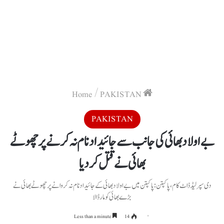
/
PAKISTAN
Home
PAKISTAN
بے اولاد بھائی کی جانب سے جائیداد نام نہ کرنے پر چھوٹے
بھائی نے قتل کر دیا
دی سپرلیڈ ڈاٹ کام ،پاکپتن :پاکپتن میں بے اولاد بھائی کے جائیداد نام نہ کروانے پر چھوٹے بھائی نے
بڑے بھائی کو مار ڈالا
Less than a minute
14