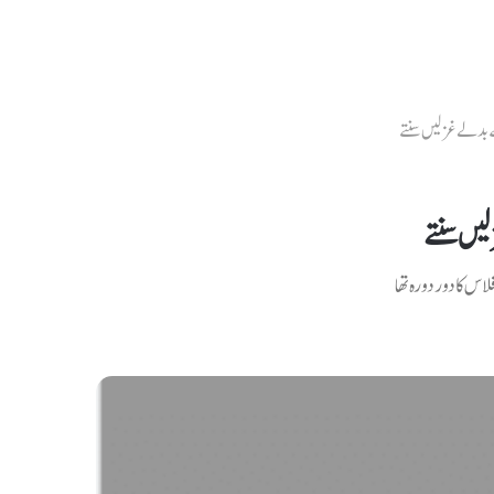
 بدلے غزلیں سنتے
یں سنتے