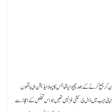
 کر جمع کرنے کے بعد چھپوایا تھا جس کا پہلا ایڈیشن ہی ہاتھوں
ی جیب میں ڈال لی. کتنی غزلیں تھیں جو اس تخلّص کے اعجاز سے