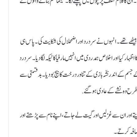
ئے۔ ان کا کلام مختلف پرچوں میں چھپنے لگا۔ سینما فلم بنانے والوں نے
میں بیٹھے تھے۔ انہوں نے سردرد اور اضمحلال کی شکایت کی۔ پاس ہی
ار کیا اور اخلاص ہمدردی میں انہیں مارفیا کا ٹیکہ لگا دیا۔ سردرد
 جسم کے اندر نشّہ بازی کے تناور درخت کا بیج بو دیا۔ بدقسمتی سے
رح وہ نشے کے عادی ہو گئے.
دیتے اور ان سے غزلیں اور گیت لے جاتے، اپنے نام سے پڑھتے اور
اضافہ کرتے۔