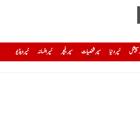
ڈ سپیشل
سُپر دنیا
سپر شخصیات
سپر فیچر
سُپر افسانہ
سُپرویڈیو
 اور ان کی اپنی ہی برادری کی بے حسی ؟