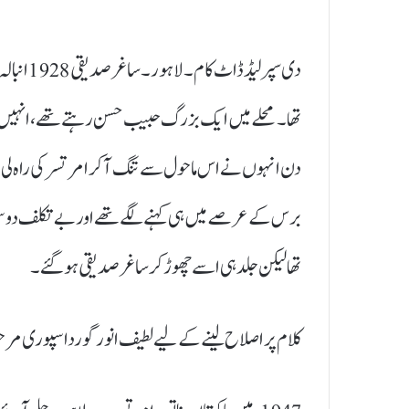
دی سپرلیڈ
تھا۔ محلے میں ایک بزرگ حبیب حسن رہتے تھے، انہیں 
برس کے عرصے میں ہی کہنے لگے تھے اور بے تکلف دوست
تھا لیکن جلد ہی اسے چھوڑ کر ساغر صدیقی ہو گئے۔
کلام پر اصلاح لینے کے لیے لطیف انور گورداسپوری مرحوم