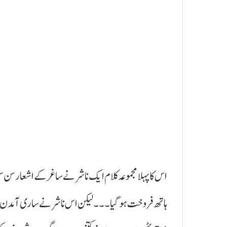
اس کا پہلا مجموعہ کلام ایک ناشر نے ساغر کے اشعار سن سن
ہاتھ فروخت ہو گیا۔۔۔لیکن اس ناشر نے ساری آمدن اپن