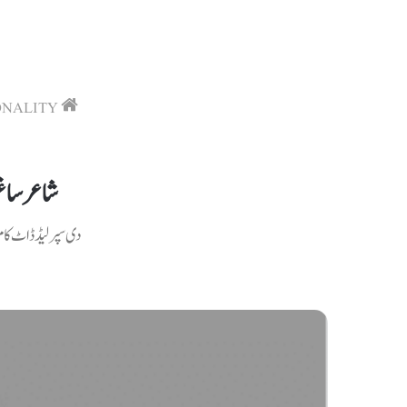
ONALITY
Home
شاعرساغر
دی سپرلیڈ ڈاٹ کام ۔ لاہور۔ ساغر صدیقی 1928 انبالہ میں پ