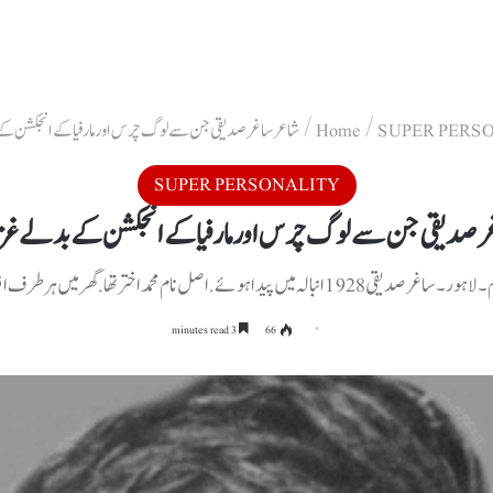
SUPER PERS
/
/
شاعرساغر صدیقی جن سے لوگ چرس اور مارفیا کے انجکشن کے
SUPER PERSONALITY
 صدیقی جن سے لوگ چرس اور مارفیا کے انجکشن کے بدلے غزل
یدا ہوئے. اصل نام محمد اختر تھا. گھر میں ہر طرف افلاس کا دور دورہ تھا
3 minutes read
66