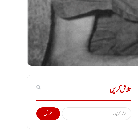
تلاش کریں
تلاش
کریں
برائے: