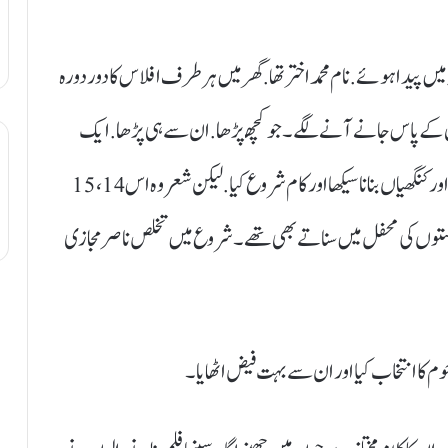
 ڈاٹ کام ۔ لاہور۔ ساغر صدیقی 1928 انبالہ میں پیدا ہوئے. نام محمد اختر تھا. گھر میں ہر طرف افلاس کا دور دورہ
کے پاس جانے آنے لگے۔ جو کچھ‍ پڑھا. ان سے ہی پڑھا. ایک
دن انہوں نے اس ماحول سے تنگ آکر امرتسر کی راہ لی اور کنگھیاں بنانا سیکھا اور کام شروع کیا. لیکن شعر وہ اس 14، 15
وں کی محفل میں سناتے بھی تھے۔ شروع میں تخلص ناصر مجازی
 کا انتخاب کیا اور ان سے بہت فیض اٹھایا۔