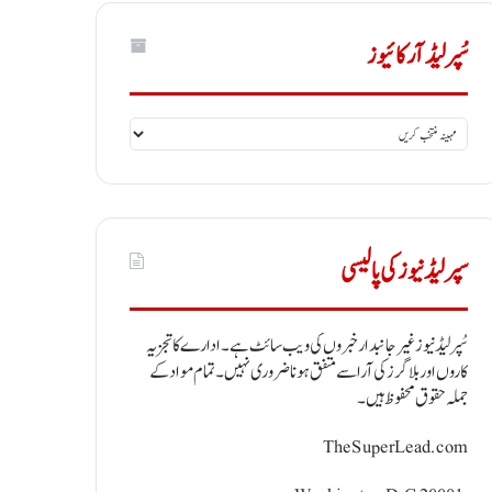
سُپر لیڈ آرکائیوز
سُپر
لیڈ
آرکائیوز
سپر لیڈ نیوز کی پالیسی
سُپر لیڈ نیوز غیر جانبدار خبروں کی ویب سائٹ ہے ۔ ادارے کا تجزیہ
کاروں اور بلاگرز کی آرا سے متفق ہونا ضروری نہیں ۔ تمام مواد کے
جملہ حقوق محفوظ ہیں ۔
TheSuperLead.com