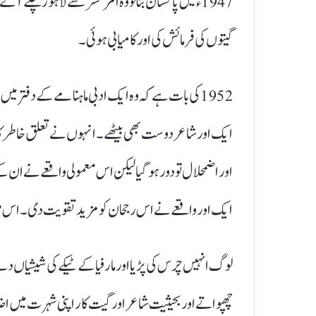
1947ء میں پاکستان بنا تو وہ امرتسر سے لاہور چلے آ
گیتوں کی فرمائش کی اور کامیابی ہوئی۔
1952 کی بات ہے کہ وہ ایک ادبی ماہنامے کے دفتر 
ایک اور شاعر دوست بھی بیٹھے۔ انہوں نے تعلق خاطر کا اظہ
اور اضمحلال تو دور ہو گیا لیکن اس معمولی واقعے نے ان کے
ایک اور واقعے نے اس رجحان کو مزید تقویت دی۔ اس ط
لوگ انہیں چرس کی پڑیا اور مارفیا کے ٹیکے کی شیشیاں 
چھپواتے اور بحیثیت شاعر اور گیت کار اپنی شہرت میں 